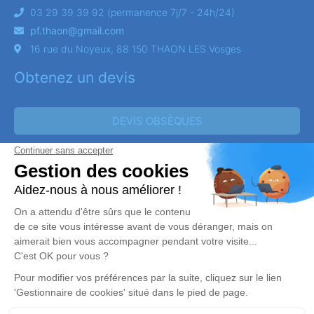
03 29 39 39 92 (permanence 7j/7 - 24h/24)
pf.thaon@gmail.com
16 rue du Noyeux, 88 150 THAON LES Vosges
Obtenez un devis
DEVIS OBSÈQUES
DEVIS PRÉVOYANCE
Suivez-nous
Réalisation et référencement par