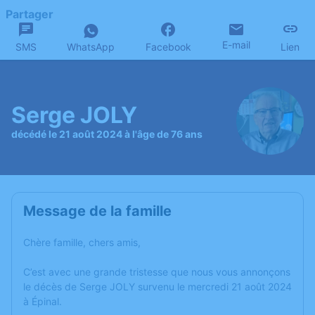
Partager
E-mail
SMS
WhatsApp
Facebook
Lien
Serge JOLY
décédé le 21 août 2024 à l'âge de 76 ans
Message de la famille
Chère famille, chers amis,
C’est avec une grande tristesse que nous vous annonçons
le décès de Serge JOLY survenu le mercredi 21 août 2024
à Épinal.