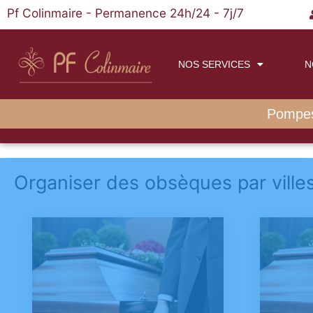
Pf Colinmaire - Permanence 24h/24 - 7j/7
NOS SERVICES
N
Pompes
Organiser des obsèques par ville