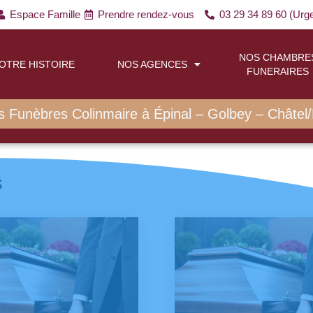
Espace Famille
Prendre rendez-vous
03 29 34 89 60 (Ur
NOS CHAMBRE
OTRE HISTOIRE
NOS AGENCES
FUNERAIRES
 Funèbres Colinmaire à Épinal – Golbey – Châtel/
s