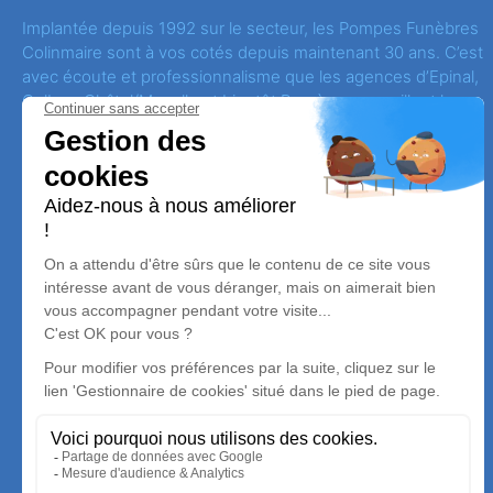
Implantée depuis 1992 sur le secteur, les Pompes Funèbres
Colinmaire sont à vos cotés depuis maintenant 30 ans. C’est
avec écoute et professionnalisme que les agences d’Epinal,
Golbey, Châtel/Moselle et bientôt Bruyères accueillent les
familles et leurs proches, en les conseillant au mieux dans
l’organisation d’obsèques.
Mentions légales