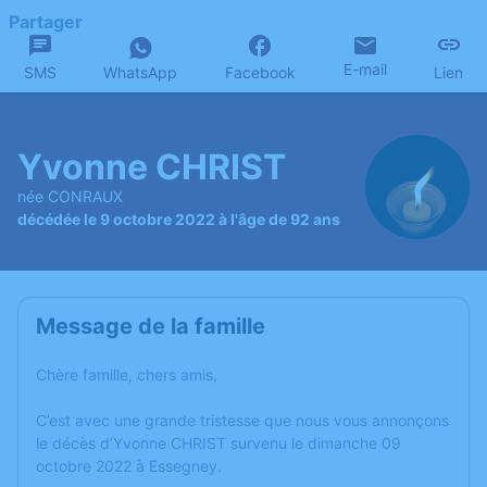
Partager
E-mail
SMS
WhatsApp
Facebook
Lien
Yvonne CHRIST
née CONRAUX
décédée le 9 octobre 2022 à l'âge de 92 ans
Message de la famille
Chère famille, chers amis,
C’est avec une grande tristesse que nous vous annonçons
le décès d’Yvonne CHRIST survenu le dimanche 09
octobre 2022 à Essegney.