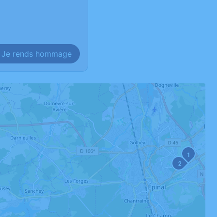
Je rends hommage
1
2