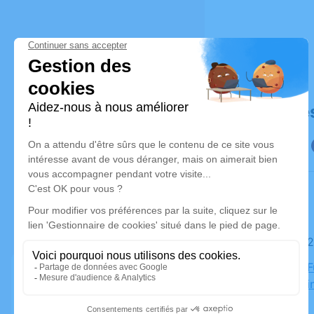
Déroulé de
Le jeudi 
Chambre Fun
88000 Épi