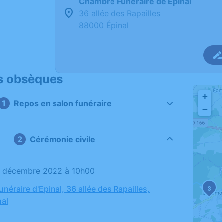
Chambre Funéraire de Épinal
36 allée des Rapailles
88000 Épinal
s obsèques
+
Repos en salon funéraire
−
Cérémonie civile
22 décembre 2022 à 10h00
éraire d'Epinal, 36 allée des Rapailles,
3
nal