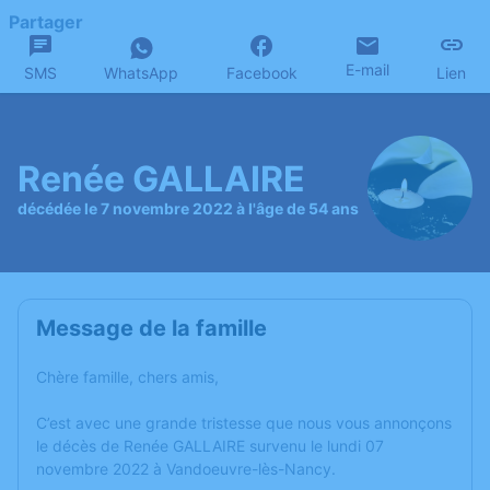
Partager
E-mail
SMS
WhatsApp
Facebook
Lien
Renée GALLAIRE
décédée le 7 novembre 2022 à l'âge de 54 ans
Message de la famille
Chère famille, chers amis,
C’est avec une grande tristesse que nous vous annonçons
le décès de Renée GALLAIRE survenu le lundi 07
novembre 2022 à Vandoeuvre-lès-Nancy.