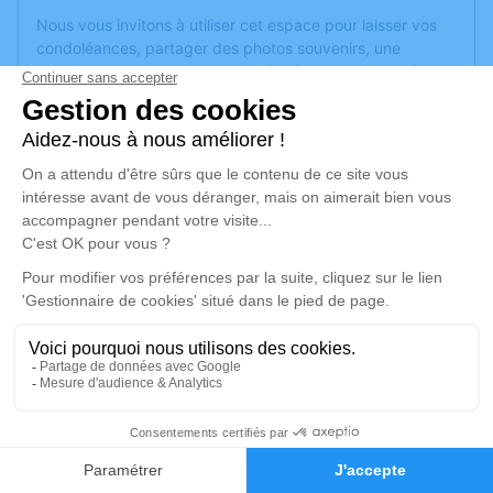
Nous vous invitons à utiliser cet espace pour laisser vos
condoléances, partager des photos souvenirs, une
anecdote ou exprimer vos pensées à travers des poèmes
ou des textes. Cet endroit est un lieu d'expression dédié à
honorer la mémoire de Renée GALLAIRE.
Je rends hommage
Cérémonie religieuse
jeudi 10 novembre 2022 à 16h30
Église de Golbey
88190 Golbey
Je rends hommage
5
Déroulé des obsèques
Faire-part
Hommages