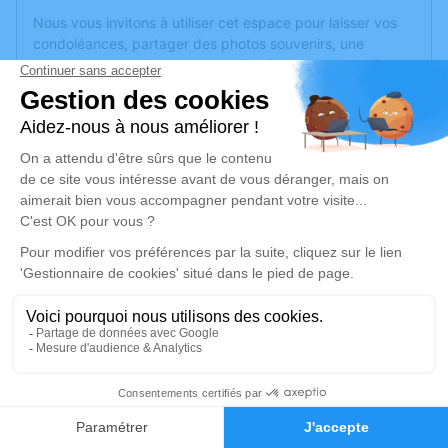
Nous vous invitons à utiliser cet espace pour laisser vos
condoléances, partager des photos souvenirs, une
anecdote ou exprimer vos pensées à travers des poèmes
ou des textes. Cet endroit est un lieu d'expression dédié à
honorer la mémoire de Renée LURASCHI.
Je rends hommage
Cérémonie religieuse
vendredi 26 janvier 2024 à 14h00
Église de Golbey
88190 Golbey
Je rends hommage
1
Déroulé des obsèques
Faire-part
Hommages