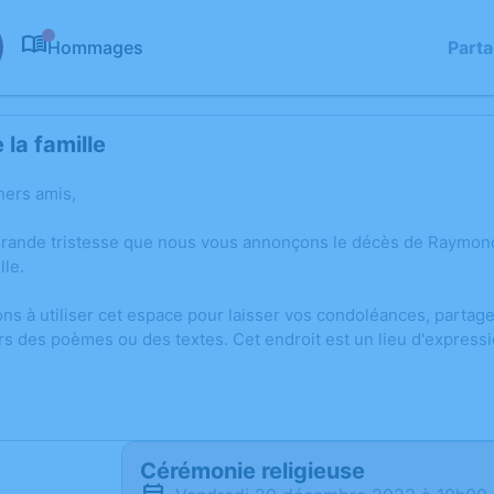
Hommages
Part
0
la famille
hers amis,
grande tristesse que nous vous annonçons le décès de Raymo
lle.
ons à utiliser cet espace pour laisser vos condoléances, parta
rs des poèmes ou des textes. Cet endroit est un lieu d'expre
Cérémonie religieuse