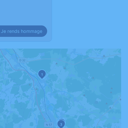
Je rends hommage
1
2
3