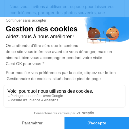
Nous vous invitons à utiliser cet espace pour laisser vos
condoléances, partager des photos souvenirs, une
anecdote ou exprimer vos pensées à travers des poèmes
ou des textes. Cet endroit est un lieu d'expression dédié à
honorer la mémoire de Philippe PITET.
Je rends hommage
Cérémonie religieuse
mardi 11 juillet 2023 à 14h30
Église de Dogneville
88000 Dogneville
Je rends hommage
5
Déroulé des obsèques
Faire-part
Hommages