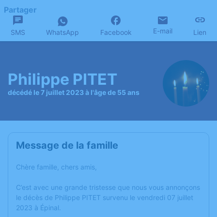
Partager
E-mail
SMS
WhatsApp
Facebook
Lien
Philippe PITET
décédé le 7 juillet 2023 à l'âge de 55 ans
Message de la famille
Chère famille, chers amis,
C’est avec une grande tristesse que nous vous annonçons
le décès de Philippe PITET survenu le vendredi 07 juillet
2023 à Épinal.