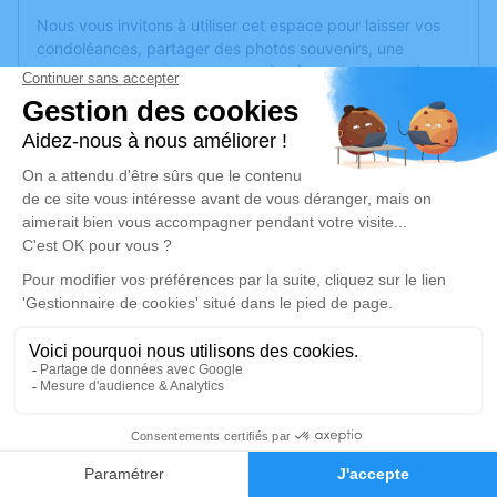
Nous vous invitons à utiliser cet espace pour laisser vos
condoléances, partager des photos souvenirs, une
anecdote ou exprimer vos pensées à travers des poèmes
ou des textes. Cet endroit est un lieu d'expression dédié à
honorer la mémoire de Patrick CORETTE.
Je rends hommage
Cérémonie religieuse
mercredi 17 janvier 2024 à 10h00
Chambre Funéraire Colinmaire de Capavenir
Vosges
16 Rue du Noyeux
88150 Capavenir Vosges
1
Je rends hommage
Faire-part
Hommages