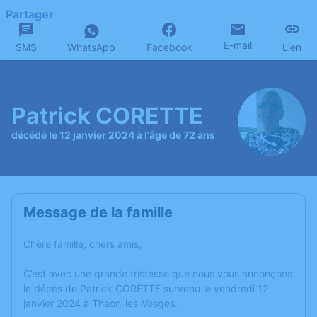
Partager
E-mail
SMS
WhatsApp
Facebook
Lien
Patrick CORETTE
décédé le 12 janvier 2024 à l'âge de 72 ans
Message de la famille
Chère famille, chers amis,
C’est avec une grande tristesse que nous vous annonçons
le décès de Patrick CORETTE survenu le vendredi 12
janvier 2024 à Thaon-les-Vosges.