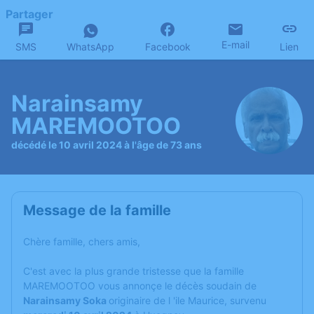
Partager
E-mail
SMS
WhatsApp
Facebook
Lien
Narainsamy
MAREMOOTOO
décédé le 10 avril 2024 à l'âge de 73 ans
Message de la famille
Chère famille, chers amis,
C'est avec la plus grande tristesse que la famille
MAREMOOTOO vous annonçe le décès soudain de
Narainsamy Soka
originaire de l 'ile Maurice, survenu