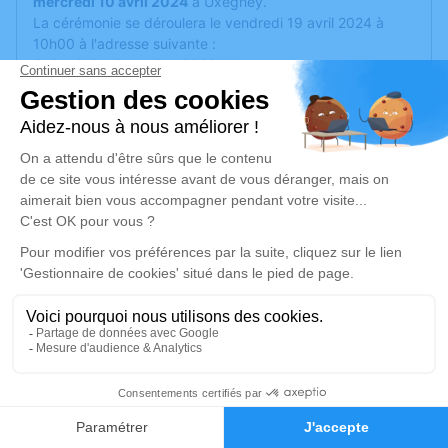
mercredi 10 avril 2024
à Uxegney.
La cérémonie se déroulera le vendredi 19 avril 2024 à
10h00 à l'adresse suivante :
Eglise Saint-Romaric - 88390 Uxegney.
Je rends hommage
Cérémonie religieuse
vendredi 19 avril 2024 à 10h00
Eglise Saint-Romaric d'Uxegney
88390 Uxegney
Je rends hommage
Déroulé des obsèques
20
Repos en salon funéraire
Faire-part
Hommages