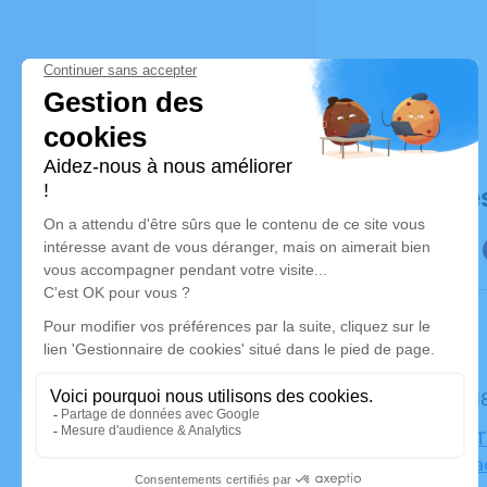
Déroulé de
Le mardi 
Église de 
88150 Tha