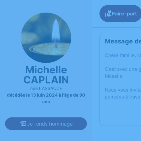
Faire-part
Message de 
Chère famille, c
Michelle
C’est avec une 
Moselle.
CAPLAIN
née LASSAUCE
Nous vous invit
décédée le 13 juin 2024 à l'âge de 90
pensées à trave
ans
Je rends hommage