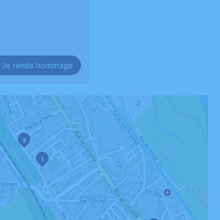
Je rends hommage
3
1