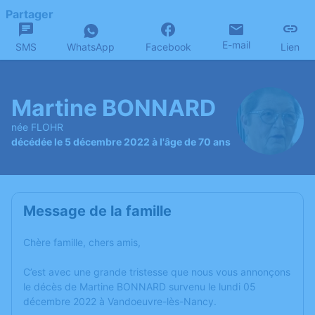
Partager
E-mail
SMS
WhatsApp
Facebook
Lien
Martine BONNARD
née FLOHR
décédée le 5 décembre 2022 à l'âge de 70 ans
Message de la famille
Chère famille, chers amis,
C’est avec une grande tristesse que nous vous annonçons
le décès de Martine BONNARD survenu le lundi 05
décembre 2022 à Vandoeuvre-lès-Nancy.