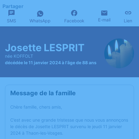
Partager
E-mail
SMS
WhatsApp
Facebook
Lien
Josette LESPRIT
née KOFFOLT
décédée le 11 janvier 2024 à l'âge de 88 ans
Message de la famille
Chère famille, chers amis,
C’est avec une grande tristesse que nous vous annonçons
le décès de Josette LESPRIT survenu le jeudi 11 janvier
2024 à Thaon-les-Vosges.