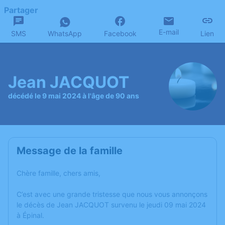
Partager
E-mail
SMS
WhatsApp
Facebook
Lien
Jean JACQUOT
décédé le 9 mai 2024 à l'âge de 90 ans
Message de la famille
Chère famille, chers amis,
C’est avec une grande tristesse que nous vous annonçons
le décès de Jean JACQUOT survenu le jeudi 09 mai 2024
à Épinal.