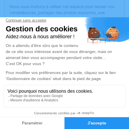
Nous vous invitons à utiliser cet espace pour laisser vos
condoléances, partager des photos souvenirs, une
anecdote ou exprimer vos pensées à travers des poèmes
ou des textes. Cet endroit est un lieu d'expression dédié à
honorer la mémoire de Jean JACQUOT.
Je rends hommage
Cérémonie religieuse
lundi 13 mai 2024 à 16h00
Chambre Funéraire Colinmaire de Châtel-
sur-Moselle
17 rue Aristide Briand
88330 Châtel-sur-Moselle
1
Je rends hommage
Faire-part
Hommages