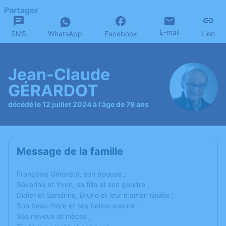
Partager
E-mail
SMS
WhatsApp
Facebook
Lien
Jean-Claude
GÉRARDOT
décédé le 12 juillet 2024 à l'âge de 79 ans
Message de la famille
Françoise Gérardot, son épouse ;
Séverine et Yvon, sa fille et son gendre ;
Didier et Sandrine, Bruno et leur maman Gisèle ;
Son beau-frère et ses belles-soeurs ;
Ses neveux et nièces ;