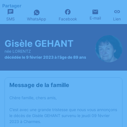
Partager
E-mail
SMS
WhatsApp
Facebook
Lien
Gisèle GEHANT
née LORENTZ
décédée le 9 février 2023 à l'âge de 89 ans
Message de la famille
Chère famille, chers amis,
C’est avec une grande tristesse que nous vous annonçons
le décès de Gisèle GEHANT survenu le jeudi 09 février
2023 à Charmes.