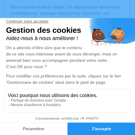
Nous vous invitons à utiliser cet espace pour laisser vos
condoléances, partager des photos souvenirs, une
anecdote ou exprimer vos pensées à travers des poèmes
ou des textes. Cet endroit est un lieu d'expression dédié à
honorer la mémoire de Gilbert JOLY.
Je rends hommage
Cérémonie religieuse
vendredi 10 mai 2024 à 14h00
Église Notre Dame Aux Cierges de Épinal
88000 Épinal
Je rends hommage
1
Déroulé des obsèques
Faire-part
Hommages