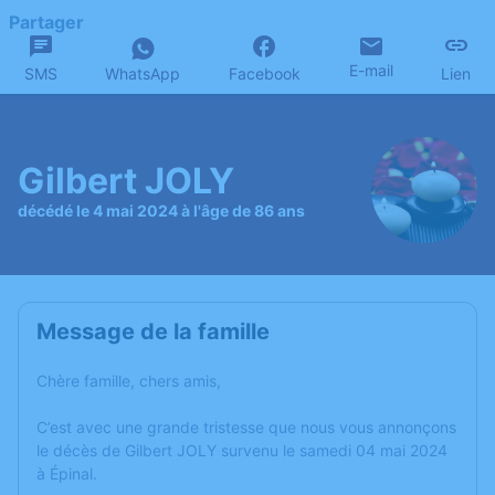
Partager
E-mail
SMS
WhatsApp
Facebook
Lien
Gilbert JOLY
décédé le 4 mai 2024 à l'âge de 86 ans
Message de la famille
Chère famille, chers amis,
C’est avec une grande tristesse que nous vous annonçons
le décès de Gilbert JOLY survenu le samedi 04 mai 2024
à Épinal.