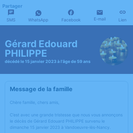
Partager
E-mail
SMS
WhatsApp
Facebook
Lien
Gérard Edouard
PHILIPPE
décédé le 15 janvier 2023 à l'âge de 59 ans
Message de la famille
Chère famille, chers amis,
C’est avec une grande tristesse que nous vous annonçons
le décès de Gérard Edouard PHILIPPE survenu le
dimanche 15 janvier 2023 à Vandoeuvre-lès-Nancy.