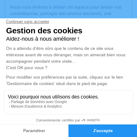
Nous vous invitons à utiliser cet espace pour laisser vos
condoléances, partager des photos souvenirs, une
anecdote ou exprimer vos pensées à travers des poèmes
ou des textes. Cet endroit est un lieu d'expression dédié à
honorer la mémoire de Georges Paul Eugène CORNU.
Je rends hommage
Cérémonie religieuse
vendredi 13 mai 2022 à 14h00
Église Saint Laurent de Épinal
88000 Épinal
Je rends hommage
4
Déroulé des obsèques
Faire-part
Hommages