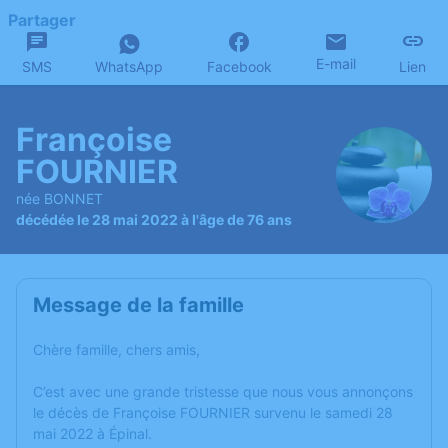
Partager
E-mail
SMS
WhatsApp
Facebook
Lien
Françoise
FOURNIER
née BONNET
décédée le 28 mai 2022 à l'âge de 76 ans
Message de la famille
Chère famille, chers amis,
C’est avec une grande tristesse que nous vous annonçons
le décès de Françoise FOURNIER survenu le samedi 28
mai 2022 à Épinal.