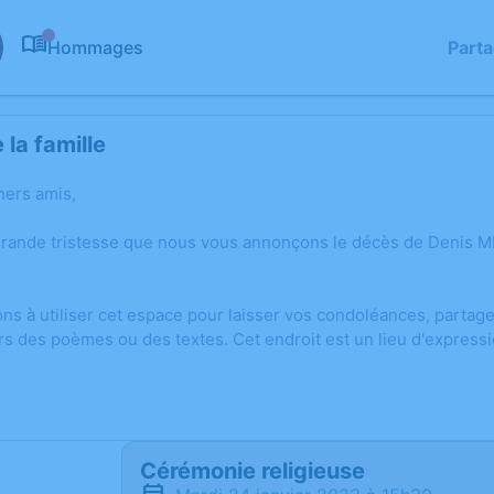
Hommages
Part
0
la famille
hers amis,
grande tristesse que nous vous annonçons le décès de Denis MI
ons à utiliser cet espace pour laisser vos condoléances, parta
rs des poèmes ou des textes. Cet endroit est un lieu d'expres
Cérémonie religieuse