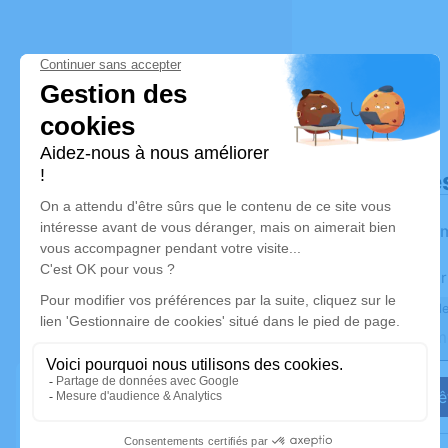
Déroulé de
Les infor
Activez une aler
Recevoir une ale
Je veux êt