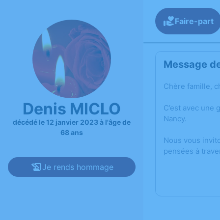
Faire-part
Message de 
Chère famille, c
Denis MICLO
C’est avec une 
Nancy.
décédé le 12 janvier 2023 à l'âge de
68 ans
Nous vous invit
pensées à trave
Je rends hommage