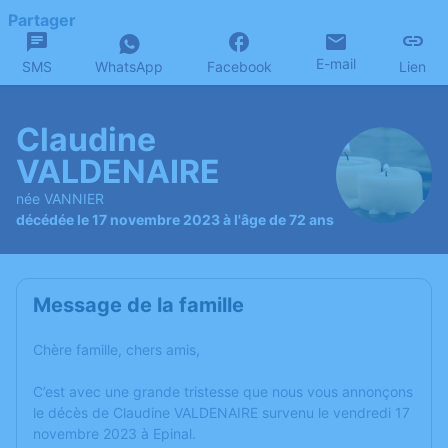
Partager
E-mail
SMS
WhatsApp
Facebook
Lien
Claudine
VALDENAIRE
née VANNIER
décédée le 17 novembre 2023 à l'âge de 72 ans
Message de la famille
Chère famille, chers amis,
C’est avec une grande tristesse que nous vous annonçons
le décès de Claudine VALDENAIRE survenu le vendredi 17
novembre 2023 à Epinal.