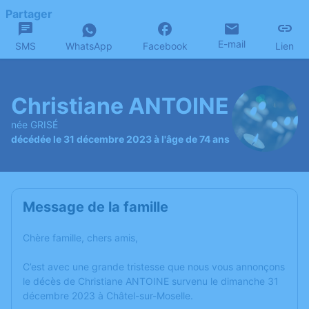
Partager
E-mail
SMS
WhatsApp
Facebook
Lien
Christiane ANTOINE
née GRISÉ
décédée le 31 décembre 2023 à l'âge de 74 ans
Message de la famille
Chère famille, chers amis,
C’est avec une grande tristesse que nous vous annonçons
le décès de Christiane ANTOINE survenu le dimanche 31
décembre 2023 à Châtel-sur-Moselle.